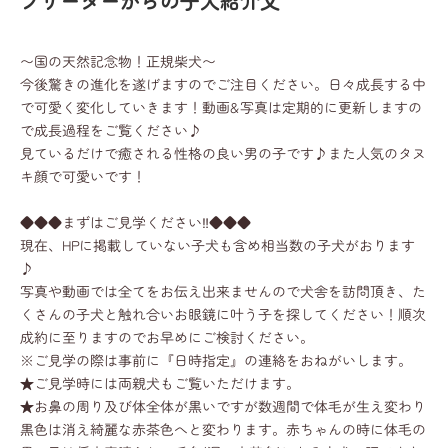
ブリーダーからの子犬紹介文
〜国の天然記念物！正規柴犬〜
今後驚きの進化を遂げますのでご注目ください。日々成長する中
で可愛く変化していきます！動画&写真は定期的に更新しますの
で成長過程をご覧ください♪
見ているだけで癒される性格の良い男の子です♪また人気のタヌ
キ顔で可愛いです！
◆◆◆まずはご見学ください‼◆◆◆
現在、HPに掲載していない子犬も含め相当数の子犬がおります
♪
写真や動画では全てをお伝え出来ませんので犬舎を訪問頂き、た
くさんの子犬と触れ合いお眼鏡に叶う子を探してください！順次
成約に至りますのでお早めにご検討ください。
※ご見学の際は事前に『日時指定』の連絡をおねがいします。
★ご見学時には両親犬もご覧いただけます。
★お鼻の周り及び体全体が黒いですが数週間で体毛が生え変わり
黒色は消え綺麗な赤茶色へと変わります。赤ちゃんの時に体毛の