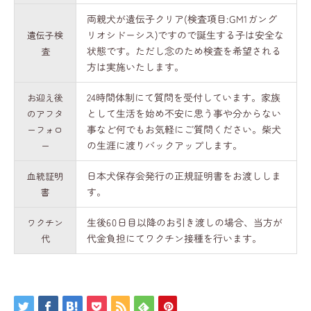
両親犬が遺伝子クリア(検査項目:GM1ガング
リオシドーシス)ですので誕生する子は安全な
遺伝子検
状態です。ただし念のため検査を希望される
査
方は実施いたします。
24時間体制にて質問を受付しています。家族
お迎え後
として生活を始め不安に思う事や分からない
のアフタ
事など何でもお気軽にご質問ください。柴犬
ーフォロ
の生涯に渡りバックアップします。
ー
日本犬保存会発行の正規証明書をお渡ししま
血統証明
す。
書
生後60日目以降のお引き渡しの場合、当方が
ワクチン
代金負担にてワクチン接種を行います。
代