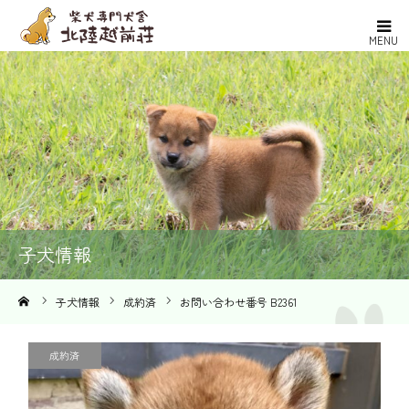
MENU
ホーム
北陸越前荘とは
ブリーダー紹介
子犬情報
子犬情報
取引の流れ
ーム
子犬情報
成約済
お問い合わせ番号 B2361
よくある質問
成約済
お問い合わせ