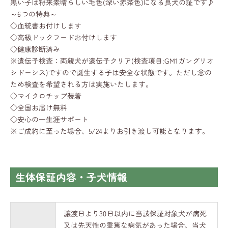
黒い子は将来素晴らしい毛色(深い赤茶色)になる良犬の証です♪
～6つの特典～
◇血統書お付けします
◇高級ドックフードお付けします
◇健康診断済み
※遺伝子検査：両親犬が遺伝子クリア(検査項目:GM1ガングリオ
シドーシス)ですので誕生する子は安全な状態です。ただし念の
ため検査を希望される方は実施いたします。
◇マイクロチップ装着
◇全国お届け無料
◇安心の一生涯サポート
※ご成約に至った場合、5/24よりお引き渡し可能となります。
生体保証内容・子犬情報
譲渡日より30日以内に当該保証対象犬が病死
又は先天性の重篤な病気があった場合、当犬