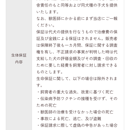
舎責任のもと同等および同犬種の子犬を提供
いたします。
なお、獣医師にかかる前にまず当店にご一報
ください。
保証は代犬の提供を行なうもので治療費の保
証及び金銭による保証はされません。販売者
は保障終了後も一カ月間、保証に関する調査
権を有し、不正請求の事実が判明した時は代
生体保証
支給した犬の評価金額及びその調査・回収の
内容
ために要した経費を飼育者に対し請求できる
ものとします。
生命保証に関して、以下の場合は除外されま
す。
・飼育者の重大な過失、故意に基づく死亡
・伝染病予防ワクチンの接種を受けず、その
ための死亡
・獣医師の治療を受けなかった場合の死亡
・事故による死亡、逃亡、及び盗難
・保証請求に際して虚偽の申告があった場合