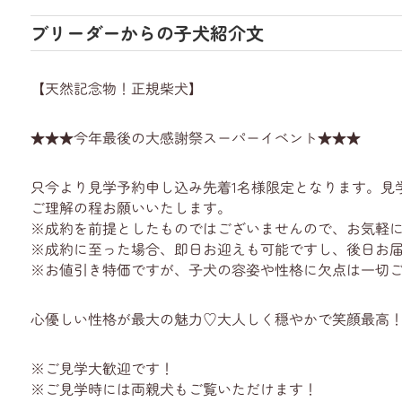
ブリーダーからの子犬紹介文
【天然記念物！正規柴犬】
★★★今年最後の大感謝祭スーパーイベント★★★
只今より見学予約申し込み先着1名様限定となります。見
ご理解の程お願いいたします。
※成約を前提としたものではございませんので、お気軽
※成約に至った場合、即日お迎えも可能ですし、後日お届
※お値引き特価ですが、子犬の容姿や性格に欠点は一切
心優しい性格が最大の魅力♡大人しく穏やかで笑顔最高
※ご見学大歓迎です！
※ご見学時には両親犬もご覧いただけます！