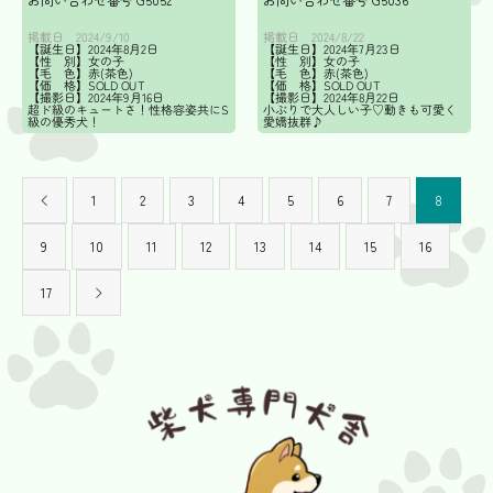
掲載日
掲載日
2024/9/10
2024/8/22
【誕生日】2024年8月2日
【誕生日】2024年7月23日
【性 別】女の子
【性 別】女の子
【毛 色】赤(茶色)
【毛 色】赤(茶色)
【価 格】SOLD OUT
【価 格】SOLD OUT
【撮影日】2024年9月16日
【撮影日】2024年8月22日
超ド級のキュートさ！性格容姿共にS
小ぶりで大人しい子♡動きも可愛く
級の優秀犬！
愛嬌抜群♪
1
2
3
4
5
6
7
8
9
10
11
12
13
14
15
16
17