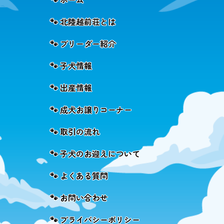
🐾 北陸越前荘とは
🐾 ブリーダー紹介
🐾 子犬情報
🐾 出産情報
🐾 成犬お譲りコーナー
🐾 取引の流れ
🐾 子犬のお迎えについて
🐾 よくある質問
🐾 お問い合わせ
🐾 プライバシーポリシー