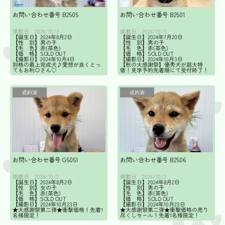
お問い合わせ番号 B2505
お問い合わせ番号 B2501
掲載日
掲載日
2024/10/3
2024/10/3
【誕生日】2024年8月2日
【誕生日】2024年7月20日
【性 別】男の子
【性 別】男の子
【毛 色】赤(茶色)
【毛 色】赤(茶色)
【価 格】SOLD OUT
【価 格】SOLD OUT
【撮影日】2024年10月4日
【撮影日】2024年10月3日
別格の最上完成犬♪愛想が良くとっ
【秋の大感謝祭】優秀犬が超大特
てもお利口さん♡
価！見学予約先着順にて受付終了！
成約済
成約済
お問い合わせ番号 G5051
お問い合わせ番号 B2506
掲載日
掲載日
2024/10/2
2024/10/2
【誕生日】2024年8月2日
【誕生日】2024年8月2日
【性 別】女の子
【性 別】男の子
【毛 色】赤(茶色)
【毛 色】赤(茶色)
【価 格】SOLD OUT
【価 格】SOLD OUT
【撮影日】2024年10月23日
【撮影日】2024年10月23日
★大感謝祭第二弾★衝撃価格！先着1
★大感謝祭第二弾★衝撃価格の売り
名様限定！
尽くしセール！先着1名様限定！