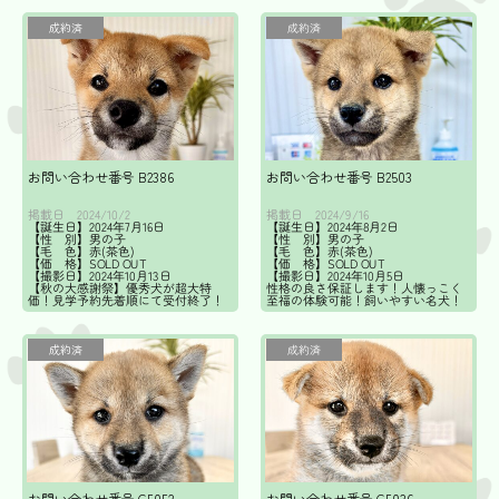
成約済
成約済
お問い合わせ番号 B2386
お問い合わせ番号 B2503
掲載日
掲載日
2024/10/2
2024/9/16
【誕生日】2024年7月16日
【誕生日】2024年8月2日
【性 別】男の子
【性 別】男の子
【毛 色】赤(茶色)
【毛 色】赤(茶色)
【価 格】SOLD OUT
【価 格】SOLD OUT
【撮影日】2024年10月13日
【撮影日】2024年10月5日
【秋の大感謝祭】優秀犬が超大特
性格の良さ保証します！人懐っこく
価！見学予約先着順にて受付終了！
至福の体験可能！飼いやすい名犬！
成約済
成約済
お問い合わせ番号 G5052
お問い合わせ番号 G5036