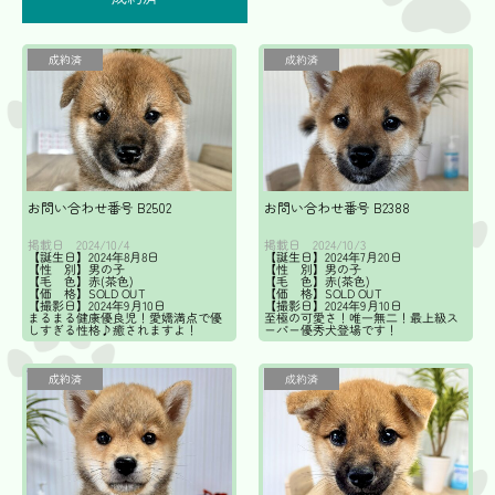
成約済
成約済
お問い合わせ番号 B2502
お問い合わせ番号 B2388
掲載日
掲載日
2024/10/4
2024/10/3
【誕生日】2024年8月8日
【誕生日】2024年7月20日
【性 別】男の子
【性 別】男の子
【毛 色】赤(茶色)
【毛 色】赤(茶色)
【価 格】SOLD OUT
【価 格】SOLD OUT
【撮影日】2024年9月10日
【撮影日】2024年9月10日
まるまる健康優良児！愛嬌満点で優
至極の可愛さ！唯一無二！最上級ス
しすぎる性格♪癒されますよ！
ーパー優秀犬登場です！
成約済
成約済