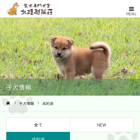
MENU
ホーム
北陸越前荘とは
ブリーダー紹介
子犬情報
子犬情報
取引の流れ
ーム
子犬情報
成約済
よくある質問
全て
NEW
お問い合わせ
成約済